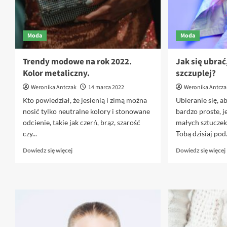
Moda
Moda
Trendy modowe na rok 2022.
Jak się ubrać
Kolor metaliczny.
szczuplej?
Weronika Antczak
14 marca 2022
Weronika Antcza
Kto powiedział, że jesienią i zimą można
Ubieranie się, a
nosić tylko neutralne kolory i stonowane
bardzo proste, je
odcienie, takie jak czerń, brąz, szarość
małych sztuczek
czy...
Tobą dzisiaj podzi
Dowiedz
Dowiedz się więcej
Dowiedz się więcej
się
więcej
o
Trendy
modowe
na
rok
2022.