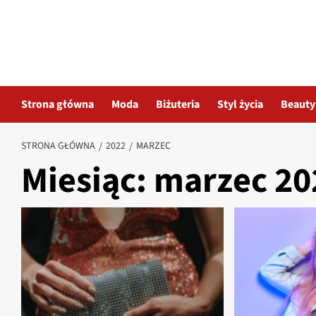
Przejdź
do
treści
Strona główna
Moda
Biżuteria
Styl życia
Beauty
STRONA GŁÓWNA
2022
MARZEC
Miesiąc:
marzec 20