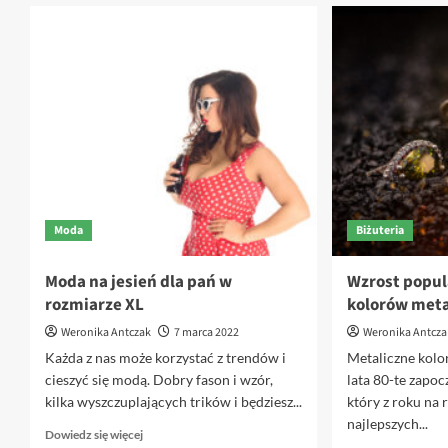
Piękno
i
estetyka,
czy
to
jedno
i
to
samo?
Moda
Biżuteria
Moda na jesień dla pań w
Wzrost popul
rozmiarze XL
kolorów meta
Weronika Antczak
7 marca 2022
Weronika Antcza
Każda z nas może korzystać z trendów i
Metaliczne kolo
cieszyć się modą. Dobry fason i wzór,
lata 80-te zapoc
kilka wyszczuplających trików i będziesz...
który z roku na 
najlepszych...
Dowiedz
Dowiedz się więcej