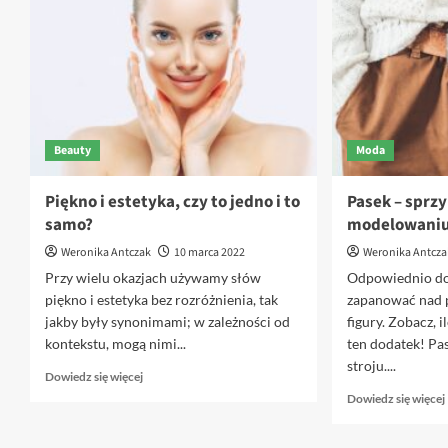
Kolor
metaliczny.
Beauty
Moda
Piękno i estetyka, czy to jedno i to
Pasek – sprz
samo?
modelowaniu
Weronika Antczak
10 marca 2022
Weronika Antcza
Przy wielu okazjach używamy słów
Odpowiednio do
piękno i estetyka bez rozróżnienia, tak
zapanować nad 
jakby były synonimami; w zależności od
figury. Zobacz, 
kontekstu, mogą nimi...
ten dodatek! Pa
stroju....
Dowiedz
Dowiedz się więcej
się
Dowiedz się więcej
więcej
o