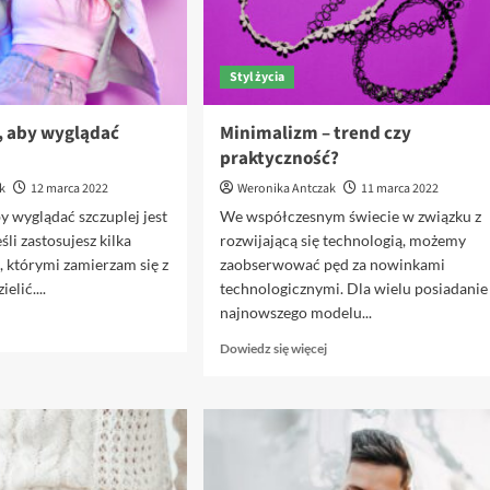
Styl życia
, aby wyglądać
Minimalizm – trend czy
praktyczność?
k
12 marca 2022
Weronika Antczak
11 marca 2022
by wyglądać szczuplej jest
We współczesnym świecie w związku z
śli zastosujesz kilka
rozwijającą się technologią, możemy
, którymi zamierzam się z
zaobserwować pęd za nowinkami
elić....
technologicznymi. Dla wielu posiadanie
najnowszego modelu...
Dowiedz
się
Dowiedz
Dowiedz się więcej
więcej
się
o
więcej
Jak
o
się
Minimalizm
ubrać,
–
aby
trend
wyglądać