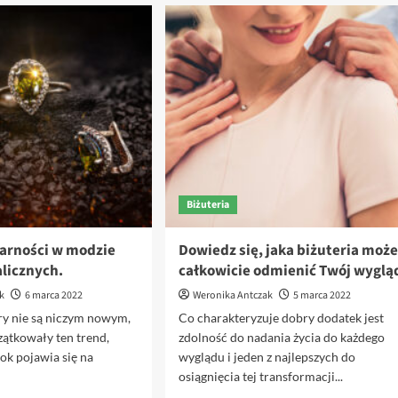
Pierścionki
o
piękną
z
Pasek
panią
akwamarynem:
–
młodą?
piękno
sprzymierzeniec
i
w
elegancja
modelowaniu
w
sylwetki
jednym
Biżuteria
arności w modzie
Dowiedz się, jaka biżuteria moż
licznych.
całkowicie odmienić Twój wyglą
k
6 marca 2022
Weronika Antczak
5 marca 2022
ry nie są niczym nowym,
Co charakteryzuje dobry dodatek jest
zątkowały ten trend,
zdolność do nadania życia do każdego
rok pojawia się na
wyglądu i jeden z najlepszych do
osiągnięcia tej transformacji...