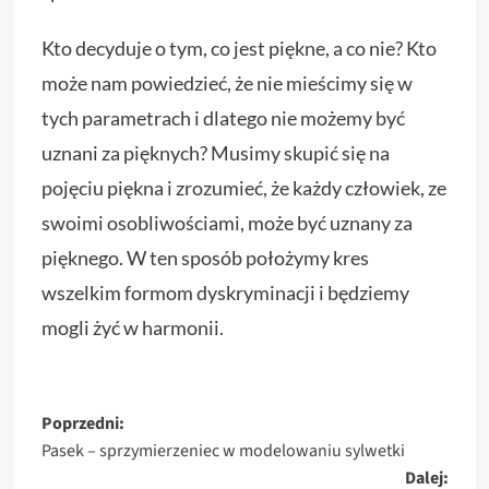
Kto decyduje o tym, co jest piękne, a co nie? Kto
może nam powiedzieć, że nie mieścimy się w
tych parametrach i dlatego nie możemy być
uznani za pięknych? Musimy skupić się na
pojęciu piękna i zrozumieć, że każdy człowiek, ze
swoimi osobliwościami, może być uznany za
pięknego. W ten sposób położymy kres
wszelkim formom dyskryminacji i będziemy
mogli żyć w harmonii.
Zobacz
Poprzedni:
Pasek – sprzymierzeniec w modelowaniu sylwetki
wpisy
Dalej: