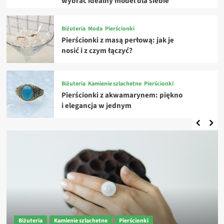
wybrać idealny model dla siebie
Biżuteria
Moda
Pierścionki
Pierścionki z masą perłową: jak je
nosić i z czym łączyć?
Biżuteria
Kamienie szlachetne
Pierścionki
Pierścionki z akwamarynem: piękno
i elegancja w jednym
Biżuteria
Kamienie szlachetne
Pierścionki