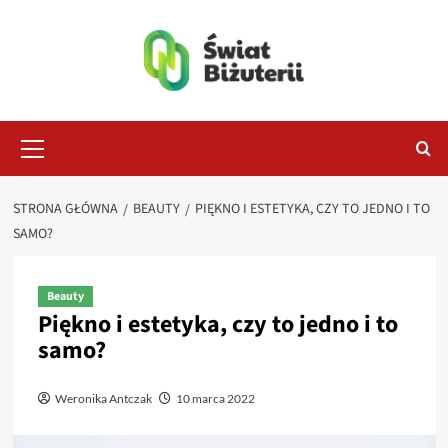
Przejdź
do
treści
Menu
główne
STRONA GŁÓWNA
BEAUTY
PIĘKNO I ESTETYKA, CZY TO JEDNO I TO
SAMO?
Beauty
Piękno i estetyka, czy to jedno i to
samo?
Weronika Antczak
10 marca 2022