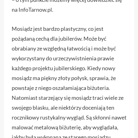
na
InfoTarnow.pl
.
Mosiądz jest bardzo plastyczny, co jest
pożądaną cechą dla jubilerów. Może być
obrabiany ze względną łatwością i może być
wykorzystany do urzeczywistnienia prawie
każdego projektu jubilerskiego. Kiedy nowy
mosiądz ma piękny złoty połysk, sprawia, że
powstaje z niego oszałamiająca biżuteria.
Natomiast starzejący się mosiądz traci wiele ze
swojego blasku, ale niektórzy doceniają ten
rocznikowy rustykalny wygląd. Są skłonni nawet
malować metalową biżuterię, aby wyglądała,
jakby była wykonana ze starego mosiądzu.