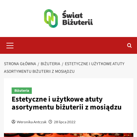
Przejdź
do
treści
Menu
główne
STRONA GŁÓWNA
BIŻUTERIA
ESTETYCZNE I UŻYTKOWE ATUTY
ASORTYMENTU BIŻUTERII Z MOSIĄDZU
Biżuteria
Estetyczne i użytkowe atuty
asortymentu biżuterii z mosiądzu
Weronika Antczak
28 lipca 2022