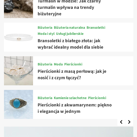
Turmalin w modzie: Jak czarny
turmalin wpływa na trendy
biżuteryjne
Biżuteria
Biżuteria naturalna
Bransoletki
Moda i styl
Usługi jubilerskie
Bransoletki z białego złota: jak
wybrać idealny model dla siebie
Biżuteria
Moda
Pierścionki
Pierścionki z masą perłową: jak je
nosić i z czym łączyć?
Biżuteria
Kamienie szlachetne
Pierścionki
Pierścionki z akwamarynem: piękno
i elegancja w jednym