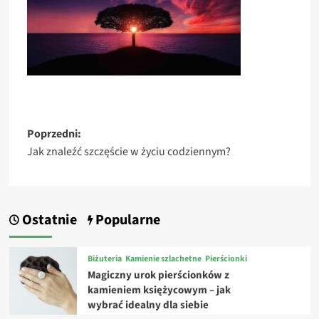
Zobacz
Poprzedni:
Jak znaleźć szczęście w życiu codziennym?
wpisy
Ostatnie
Popularne
Biżuteria
Kamienie szlachetne
Pierścionki
Magiczny urok pierścionków z
kamieniem księżycowym – jak
wybrać idealny dla siebie