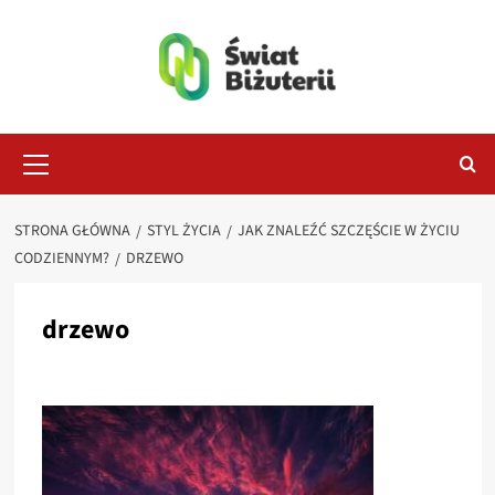
Przejdź
do
treści
Menu
główne
STRONA GŁÓWNA
STYL ŻYCIA
JAK ZNALEŹĆ SZCZĘŚCIE W ŻYCIU
CODZIENNYM?
DRZEWO
drzewo