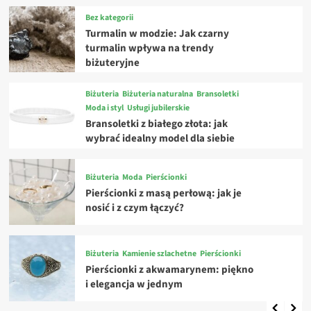
Bez kategorii
Turmalin w modzie: Jak czarny
turmalin wpływa na trendy
biżuteryjne
Biżuteria
Biżuteria naturalna
Bransoletki
Moda i styl
Usługi jubilerskie
Bransoletki z białego złota: jak
wybrać idealny model dla siebie
Biżuteria
Moda
Pierścionki
Pierścionki z masą perłową: jak je
nosić i z czym łączyć?
Biżuteria
Kamienie szlachetne
Pierścionki
Pierścionki z akwamarynem: piękno
i elegancja w jednym