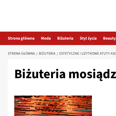
Przejdź
do
treści
Strona główna
Moda
Biżuteria
Styl życia
Beauty
STRONA GŁÓWNA
BIŻUTERIA
ESTETYCZNE I UŻYTKOWE ATUTY AS
Biżuteria mosiąd