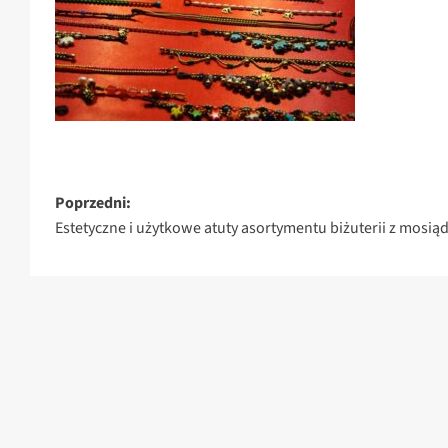
Zobacz
Poprzedni:
Estetyczne i użytkowe atuty asortymentu biżuterii z mosią
wpisy